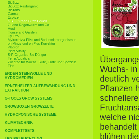
BioBizz
BioBizz Rastorganic
BioTabs
Canna
Ecolizer
GBL - Green Buzz Liquids
Guano Regenwurm und Co.
Hesi
House and Garden
Hy-Pro
Mykorrhiza-Pilze und Bodenmikroorganismen
ph Minus und ph Plus Korrektur
Plagron
Plant Vitality
S-R Organics Bio Dünger
Übergangs
Terra Aquatica
Zusätze für Wuchs, Blüte, Ernte und Spezielle
Tips
Wuchs- in
ERDEN STEINWOLLE UND
deutlich ve
HYDROMEDIEN
ERNTEHELFER AUFBEWAHRUNG UND
Pflanzen 
EXTRAKTION
schneller
G-TOOLS GROW SYSTEMS
Fruchtansa
GROWBOXEN GROWZELTE
HYDROPONISCHE SYSTEME
welche nic
KLIMATECHNIK
behandelt
KOMPLETTSETS
blühen die
LED-BELEUCHTUNG