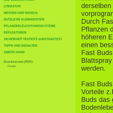
derselben
LITERATUR
vorprogram
MESSEN UND REGELN
NüTZLICHE KLEINIGKEITEN
Durch Fast
PFLANZBELEUCHTUNGSSYSTEME
Pflanzen 
REFLEKTOREN
höheren E
SICHERHEIT TESTKITS SUBSTANZTEST
einen bes
TöPFE UND BEHäLTER
Fast Buds
ZWEITE HAND
Blattspra
Druckversion (PDF):
Details
werden.
Fast Buds 
Vorteile z.
Buds das 
Bodenleben