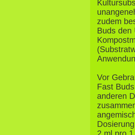
Kultursubs
unangene
zudem bes
Buds den
Kompostma
(Substratw
Anwendun
Vor Gebrau
Fast Buds 
anderen D
zusammen 
angemisch
Dosierung
2 ml pro 1