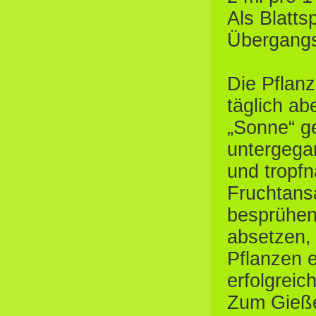
Als Blatts
Übergang
Die Pflan
täglich a
„Sonne“ g
untergegan
und tropf
Fruchtans
besprühen
absetzen, 
Pflanzen 
erfolgreic
Zum Gieße