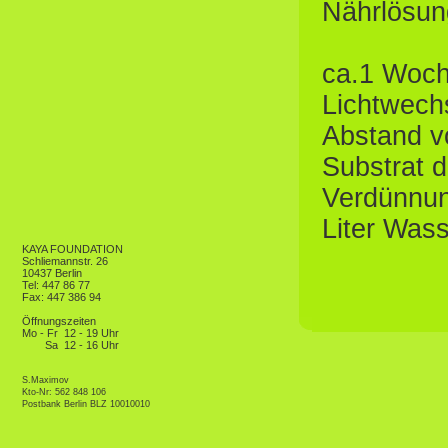
Nährlösun
ca.1 Woch
Lichtwechs
Abstand v
Substrat d
Verdünnun
Liter Was
KAYA FOUNDATION
Schliemannstr. 26
10437 Berlin
Tel: 447 86 77
Fax: 447 386 94
Öffnungszeiten
Mo - Fr
12 - 19 Uhr
Sa
12 - 16 Uhr
S.Maximov
Kto-Nr: 562 848 106
Postbank Berlin BLZ 10010010