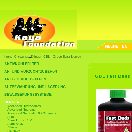
NEUHEITEN
home
::
Growshop
::
Dünger
::
GBL - Green Buzz Liquids
AKTIVKOHLEFILTER
AN- UND AUFZUCHTZUBEHöR
GBL Fast Buds 
ANTI - GERUCHSHILFEN
AUFBEWAHRUNG UND LAGERUNG
BEWäSSERUNGSSYSTEME
DüNGER
Advanced Hydroponics
Advanced Nutrients
Advanced Nutrients OG Organics
Aptus
Atami B’cuzz ATA
Atami VGN
Athena
Bio Nova