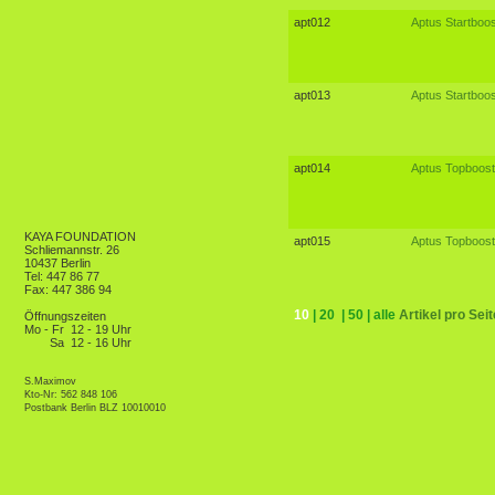
apt012
Aptus Startboos
apt013
Aptus Startboos
apt014
Aptus Topboost
KAYA FOUNDATION
apt015
Aptus Topboost
Schliemannstr. 26
10437 Berlin
Tel: 447 86 77
Fax: 447 386 94
10
|
20
|
50
|
alle
Artikel pro Seit
Öffnungszeiten
Mo - Fr
12 - 19 Uhr
Sa
12 - 16 Uhr
S.Maximov
Kto-Nr: 562 848 106
Postbank Berlin BLZ 10010010