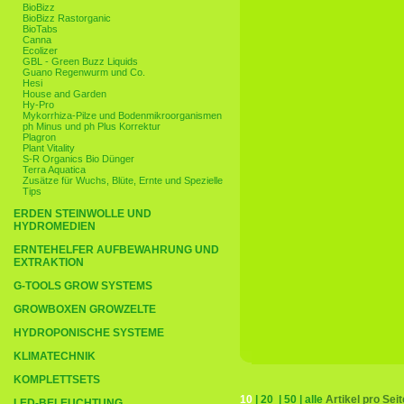
BioBizz
BioBizz Rastorganic
BioTabs
Canna
Ecolizer
GBL - Green Buzz Liquids
Guano Regenwurm und Co.
Hesi
House and Garden
Hy-Pro
Mykorrhiza-Pilze und Bodenmikroorganismen
ph Minus und ph Plus Korrektur
Plagron
Plant Vitality
S-R Organics Bio Dünger
Terra Aquatica
Zusätze für Wuchs, Blüte, Ernte und Spezielle
Tips
ERDEN STEINWOLLE UND
HYDROMEDIEN
ERNTEHELFER AUFBEWAHRUNG UND
EXTRAKTION
G-TOOLS GROW SYSTEMS
GROWBOXEN GROWZELTE
HYDROPONISCHE SYSTEME
KLIMATECHNIK
KOMPLETTSETS
10
|
20
|
50
|
alle
Artikel pro Seit
LED-BELEUCHTUNG