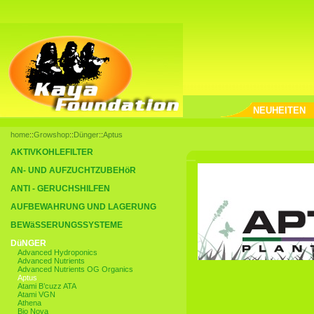
NEUHEITEN
home
::
Growshop
::
Dünger
::
Aptus
AKTIVKOHLEFILTER
AN- UND AUFZUCHTZUBEHöR
ANTI - GERUCHSHILFEN
AUFBEWAHRUNG UND LAGERUNG
BEWäSSERUNGSSYSTEME
DüNGER
Advanced Hydroponics
Advanced Nutrients
Advanced Nutrients OG Organics
Aptus
Atami B’cuzz ATA
Atami VGN
Athena
Bio Nova