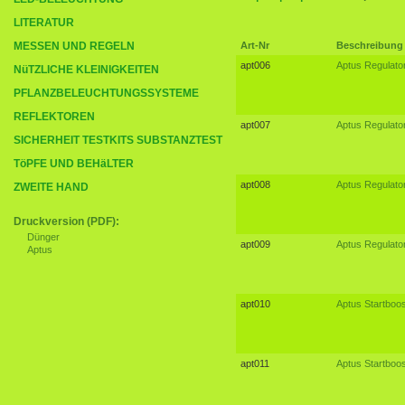
LITERATUR
MESSEN UND REGELN
Art-Nr
Beschreibung
apt006
Aptus Regulato
NüTZLICHE KLEINIGKEITEN
PFLANZBELEUCHTUNGSSYSTEME
REFLEKTOREN
apt007
Aptus Regulato
SICHERHEIT TESTKITS SUBSTANZTEST
TöPFE UND BEHäLTER
apt008
Aptus Regulator
ZWEITE HAND
Druckversion (PDF):
Dünger
apt009
Aptus Regulator
Aptus
apt010
Aptus Startboos
apt011
Aptus Startboos