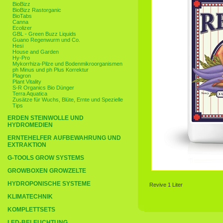
BioBizz
BioBizz Rastorganic
BioTabs
Canna
Ecolizer
GBL - Green Buzz Liquids
Guano Regenwurm und Co.
Hesi
House and Garden
Hy-Pro
Mykorrhiza-Pilze und Bodenmikroorganismen
ph Minus und ph Plus Korrektur
Plagron
Plant Vitality
S-R Organics Bio Dünger
Terra Aquatica
Zusätze für Wuchs, Blüte, Ernte und Spezielle
Tips
ERDEN STEINWOLLE UND
HYDROMEDIEN
ERNTEHELFER AUFBEWAHRUNG UND
EXTRAKTION
G-TOOLS GROW SYSTEMS
GROWBOXEN GROWZELTE
HYDROPONISCHE SYSTEME
Revive 1 Liter
KLIMATECHNIK
KOMPLETTSETS
LED-BELEUCHTUNG