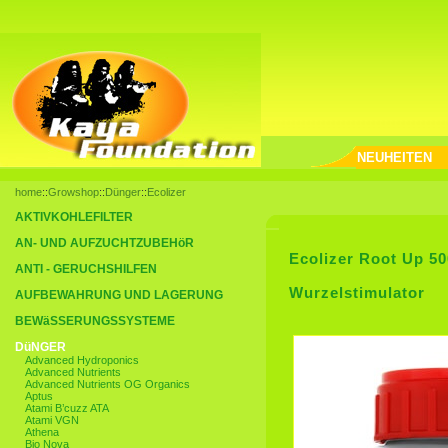
NEUHEITEN
home
::
Growshop
::
Dünger
::
Ecolizer
AKTIVKOHLEFILTER
AN- UND AUFZUCHTZUBEHöR
Ecolizer Root Up 50
ANTI - GERUCHSHILFEN
Wurzelstimulator
AUFBEWAHRUNG UND LAGERUNG
BEWäSSERUNGSSYSTEME
DüNGER
Advanced Hydroponics
Advanced Nutrients
Advanced Nutrients OG Organics
Aptus
Atami B’cuzz ATA
Atami VGN
Athena
Bio Nova