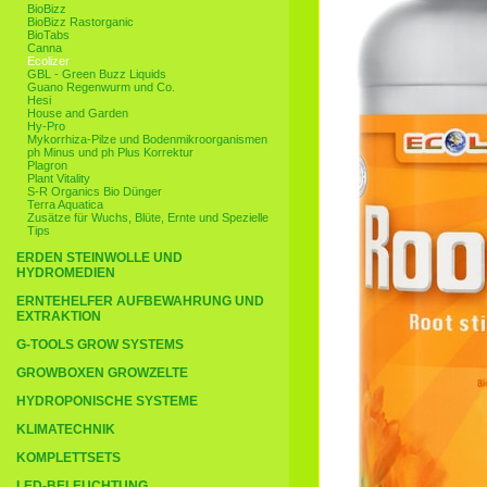
BioBizz
BioBizz Rastorganic
BioTabs
Canna
Ecolizer
GBL - Green Buzz Liquids
Guano Regenwurm und Co.
Hesi
House and Garden
Hy-Pro
Mykorrhiza-Pilze und Bodenmikroorganismen
ph Minus und ph Plus Korrektur
Plagron
Plant Vitality
S-R Organics Bio Dünger
Terra Aquatica
Zusätze für Wuchs, Blüte, Ernte und Spezielle
Tips
ERDEN STEINWOLLE UND
HYDROMEDIEN
ERNTEHELFER AUFBEWAHRUNG UND
EXTRAKTION
G-TOOLS GROW SYSTEMS
GROWBOXEN GROWZELTE
HYDROPONISCHE SYSTEME
KLIMATECHNIK
KOMPLETTSETS
LED-BELEUCHTUNG