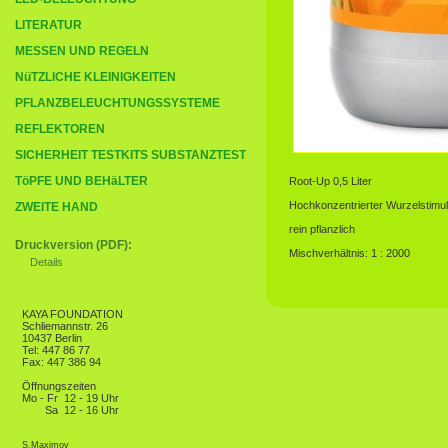
LITERATUR
MESSEN UND REGELN
NüTZLICHE KLEINIGKEITEN
PFLANZBELEUCHTUNGSSYSTEME
REFLEKTOREN
SICHERHEIT TESTKITS SUBSTANZTEST
TöPFE UND BEHäLTER
Root-Up 0,5 Liter
Hochkonzentrierter Wurzelstimul
ZWEITE HAND
rein pflanzlich
Druckversion (PDF):
Mischverhältnis: 1 : 2000
Details
KAYA FOUNDATION
Schliemannstr. 26
10437 Berlin
Tel: 447 86 77
Fax: 447 386 94
Öffnungszeiten
Mo - Fr
12 - 19 Uhr
Sa
12 - 16 Uhr
S.Maximov