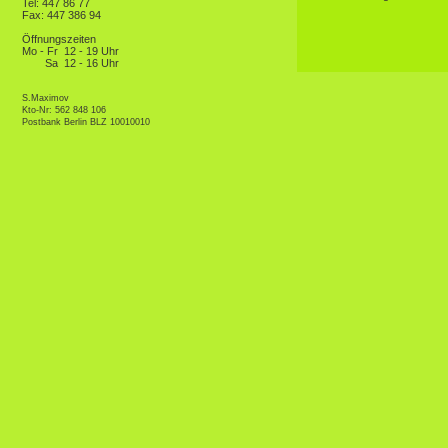
Tel: 447 86 77
Fax: 447 386 94
Öffnungszeiten
Mo - Fr
12 - 19 Uhr
Sa
12 - 16 Uhr
S.Maximov
Kto-Nr: 562 848 106
Postbank Berlin BLZ 10010010