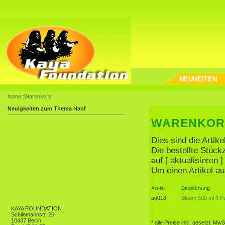
NEUHEITEN
home
::
Warenkorb
Neuigkeiten zum Thema Hanf
WARENKOR
Dies sind die Artik
Die bestellte Stüc
auf [ aktualisieren
Um einen Artikel au
Art-Nr
Bezeichung
ad018
Bloom 500 ml 3 P
KAYA FOUNDATION
Schliemannstr. 26
10437 Berlin
* alle Preise inkl. gesetzl. MwS