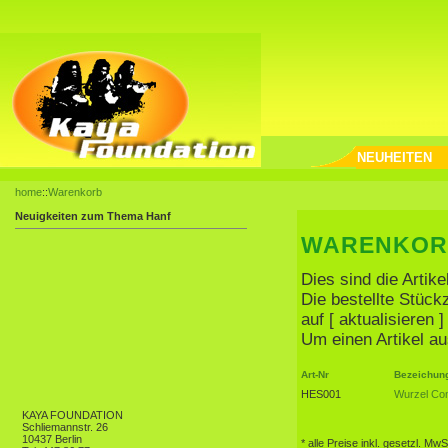
NEUHEITEN
home
::
Warenkorb
Neuigkeiten zum Thema Hanf
WARENKOR
Dies sind die Artik
Die bestellte Stüc
auf [ aktualisieren
Um einen Artikel au
Art-Nr
Bezeichun
HES001
Wurzel Com
KAYA FOUNDATION
Schliemannstr. 26
10437 Berlin
* alle Preise inkl. gesetzl. MwS