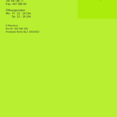
Tel: 447 86 77
Fax: 447 386 94
Öffnungszeiten
Mo - Fr
12 - 19 Uhr
Sa
12 - 16 Uhr
S.Maximov
Kto-Nr: 562 848 106
Postbank Berlin BLZ 10010010