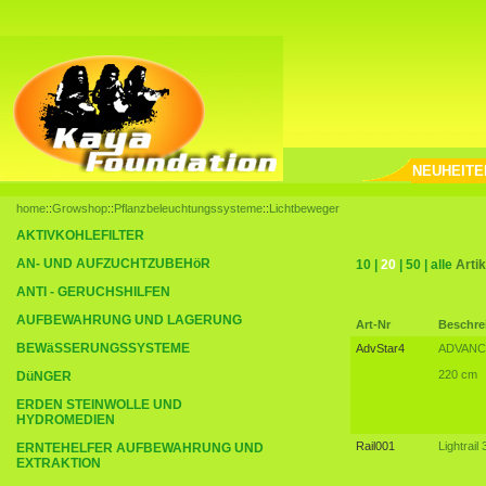
NEUHEITE
home
::
Growshop
::
Pflanzbeleuchtungssysteme
::
Lichtbeweger
AKTIVKOHLEFILTER
AN- UND AUFZUCHTZUBEHöR
10
|
20
|
50
|
alle
Artik
ANTI - GERUCHSHILFEN
AUFBEWAHRUNG UND LAGERUNG
Art-Nr
Beschre
BEWäSSERUNGSSYSTEME
AdvStar4
ADVANCE
220 cm
DüNGER
ERDEN STEINWOLLE UND
HYDROMEDIEN
Rail001
Lightrail 
ERNTEHELFER AUFBEWAHRUNG UND
EXTRAKTION