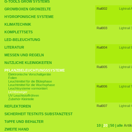
G-TOOLS GROW SYSTEMS
Rail002
Lightrail
GROWBOXEN GROWZELTE
HYDROPONISCHE SYSTEME
KLIMATECHNIK
Rail003
Lightrai
KOMPLETTSETS
LED-BELEUCHTUNG
LITERATUR
Rail004
Lightrail
MESSEN UND REGELN
NüTZLICHE KLEINIGKEITEN
Rail005
Lightrail
PFLANZBELEUCHTUNGSSYSTEME
Elektronische Vorschaltgeräte
Folien
Leuchtmittel für die Blütephase
Leuchtmittel für die Wuchsphase
Rail006
Lightrail
Leuchtsysteme vormontiert
Lichtbeweger
UV Leuchtstoffröhren
Zubehör-Kleinteile
Rail007
Lightrail
REFLEKTOREN
SICHERHEIT TESTKITS SUBSTANZTEST
TöPFE UND BEHäLTER
10
|
20
|
50
|
alle
Artik
ZWEITE HAND