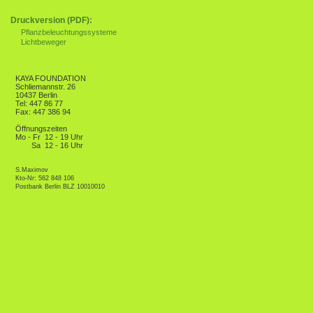
Druckversion (PDF):
Pflanzbeleuchtungssysteme
Lichtbeweger
KAYA FOUNDATION
Schliemannstr. 26
10437 Berlin
Tel: 447 86 77
Fax: 447 386 94
Öffnungszeiten
Mo - Fr
12 - 19 Uhr
Sa
12 - 16 Uhr
S.Maximov
Kto-Nr: 562 848 106
Postbank Berlin BLZ 10010010