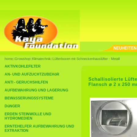
NEUHEITEN
home
::
Growshop
::
Klimatechnik
::
Lüfterboxen mit Schneckenhauslüfter - Metall
AKTIVKOHLEFILTER
AN- UND AUFZUCHTZUBEHöR
Schallisolierte Lüft
ANTI - GERUCHSHILFEN
Flansch ⌀ 2 x 250 
AUFBEWAHRUNG UND LAGERUNG
BEWäSSERUNGSSYSTEME
DüNGER
ERDEN STEINWOLLE UND
HYDROMEDIEN
ERNTEHELFER AUFBEWAHRUNG UND
EXTRAKTION