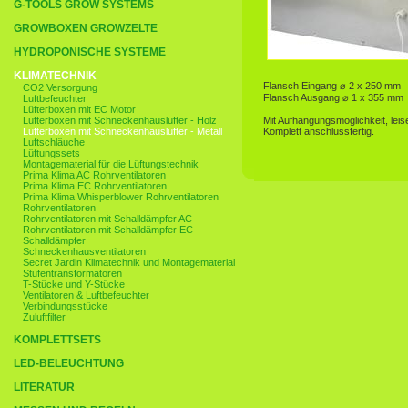
G-TOOLS GROW SYSTEMS
GROWBOXEN GROWZELTE
HYDROPONISCHE SYSTEME
KLIMATECHNIK
Flansch Eingang ⌀ 2 x 250 mm
CO2 Versorgung
Flansch Ausgang ⌀ 1 x 355 mm
Luftbefeuchter
Lüfterboxen mit EC Motor
Lüfterboxen mit Schneckenhauslüfter - Holz
Mit Aufhängungsmöglichkeit, leis
Lüfterboxen mit Schneckenhauslüfter - Metall
Komplett anschlussfertig.
Luftschläuche
Lüftungssets
Montagematerial für die Lüftungstechnik
Prima Klima AC Rohrventilatoren
Prima Klima EC Rohrventilatoren
Prima Klima Whisperblower Rohrventilatoren
Rohrventilatoren
Rohrventilatoren mit Schalldämpfer AC
Rohrventilatoren mit Schalldämpfer EC
Schalldämpfer
Schneckenhausventilatoren
Secret Jardin Klimatechnik und Montagematerial
Stufentransformatoren
T-Stücke und Y-Stücke
Ventilatoren & Luftbefeuchter
Verbindungsstücke
Zuluftfilter
KOMPLETTSETS
LED-BELEUCHTUNG
LITERATUR