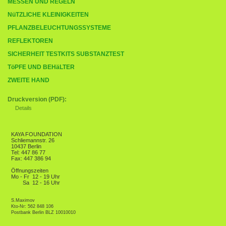
MESSEN UND REGELN
NüTZLICHE KLEINIGKEITEN
PFLANZBELEUCHTUNGSSYSTEME
REFLEKTOREN
SICHERHEIT TESTKITS SUBSTANZTEST
TöPFE UND BEHäLTER
ZWEITE HAND
Druckversion (PDF):
Details
KAYA FOUNDATION
Schliemannstr. 26
10437 Berlin
Tel: 447 86 77
Fax: 447 386 94
Öffnungszeiten
Mo - Fr
12 - 19 Uhr
Sa
12 - 16 Uhr
S.Maximov
Kto-Nr: 562 848 106
Postbank Berlin BLZ 10010010