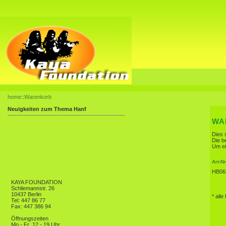
home
::
Warenkorb
Neuigkeiten zum Thema Hanf
WA
Dies 
Die b
Um ei
Art-Nr
HB06
KAYA FOUNDATION
Schliemannstr. 26
10437 Berlin
* alle
Tel: 447 86 77
Fax: 447 386 94
Öffnungszeiten
Mo - Fr
12 - 19 Uhr