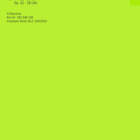
Sa
12 - 16 Uhr
S.Maximov
Kto-Nr: 562 848 106
Postbank Berlin BLZ 10010010