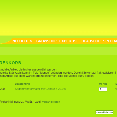
NEUHEITEN
GROWSHOP
EXPERTISE
HEADSHOP
SPECIA
RENKORB
sind die Artikel, die bisher ausgewählt wurden.
estellte Stückzahl kann im Feld "Menge" geändert werden. Durch Klicken auf [ aktualisieren 
nen Artikel aus dem Warenkorb zu entfernen, bitte die Menge auf 0 setzen.
Bezeichung
Menge
E
o200
Stufentransformator mit Gehäuse 20,0 A
€
 Preise inkl. gesetzl. MwSt. - zzgl.
Versandkosten