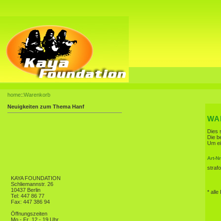
home
::
Warenkorb
Neuigkeiten zum Thema Hanf
WA
Dies 
Die b
Um ei
Art-Nr
straf
KAYA FOUNDATION
Schliemannstr. 26
10437 Berlin
* alle
Tel: 447 86 77
Fax: 447 386 94
Öffnungszeiten
Mo - Fr
12 - 19 Uhr