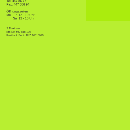
Tel: 447 86 77
Fax: 447 386 94
Öffnungszeiten
Mo - Fr
12 - 19 Uhr
Sa
12 - 16 Uhr
S.Maximov
Kto-Nr: 562 848 106
Postbank Berlin BLZ 10010010