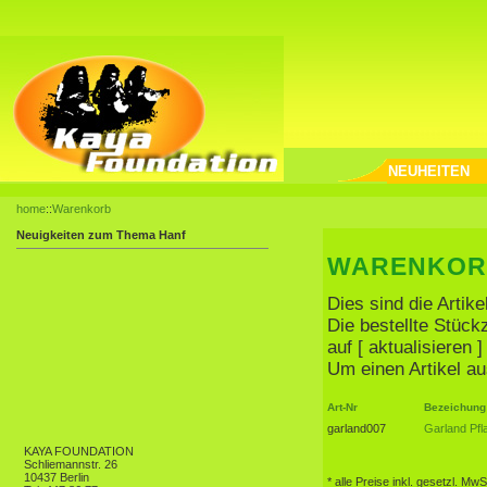
NEUHEITEN
home
::
Warenkorb
Neuigkeiten zum Thema Hanf
WARENKOR
Dies sind die Artik
Die bestellte Stüc
auf [ aktualisieren
Um einen Artikel au
Art-Nr
Bezeichung
garland007
Garland Pfl
KAYA FOUNDATION
Schliemannstr. 26
10437 Berlin
* alle Preise inkl. gesetzl. MwS