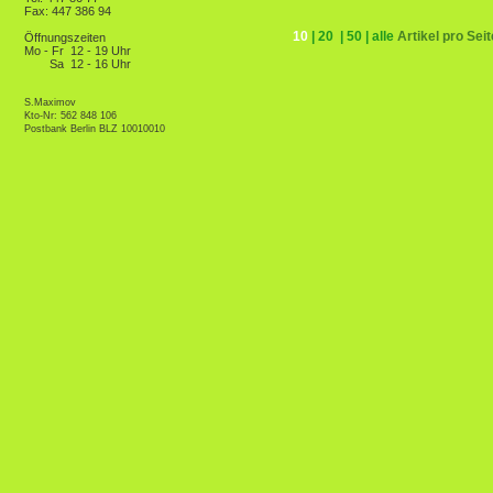
Fax: 447 386 94
10
|
20
|
50
|
alle
Artikel pro Seit
Öffnungszeiten
Mo - Fr
12 - 19 Uhr
Sa
12 - 16 Uhr
S.Maximov
Kto-Nr: 562 848 106
Postbank Berlin BLZ 10010010