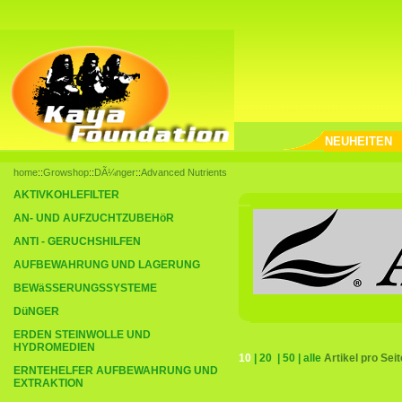
NEUHEITEN
home
::
Growshop
::
DÃ¼nger
::
Advanced Nutrients
AKTIVKOHLEFILTER
AN- UND AUFZUCHTZUBEHöR
ANTI - GERUCHSHILFEN
AUFBEWAHRUNG UND LAGERUNG
BEWäSSERUNGSSYSTEME
DüNGER
ERDEN STEINWOLLE UND
HYDROMEDIEN
10
|
20
|
50
|
alle
Artikel pro Seit
ERNTEHELFER AUFBEWAHRUNG UND
EXTRAKTION