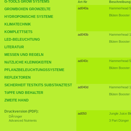
G-TOOLS GROW SYSTEMS
Art-Nr
Beschreibung
ad040a
Hammerhead 5
GROWBOXEN GROWZELTE
Blüten Booster 
HYDROPONISCHE SYSTEME
KLIMATECHNIK
KOMPLETTSETS
ad040b
Hammerhead 1 
LED-BELEUCHTUNG
Blüten Booster 
LITERATUR
MESSEN UND REGELN
ad040c
Hammerhead 5 
NüTZLICHE KLEINIGKEITEN
Blüten Booster 
PFLANZBELEUCHTUNGSSYSTEME
REFLEKTOREN
SICHERHEIT TESTKITS SUBSTANZTEST
ad040d
Hammerhead 10
TöPFE UND BEHäLTER
Blüten Booster 
ZWEITE HAND
Druckversion (PDF):
ad050
Jungle Juice Bl
DÃ¼nger
Advanced Nutrients
3 Part Dünger